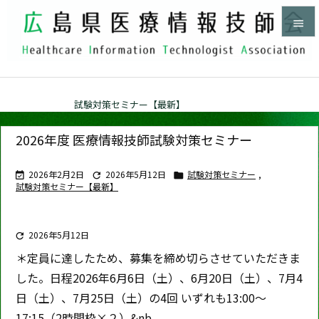


メニュ

ホーム
>
試験対策セミナー【最新】


サイド

2026年度 医療情報技師試験対策セミナー
前へ
2026年2月2日
2026年5月12日
試験対策セミナー
,




試験対策セミナー【最新】
次へ

検索
2026年5月12日

＊定員に達したため、募集を締め切らさせていただきま
した。
日程
2026年6月6日（土）、6月20日（土）、7月4
日（土）、7月25日（土）の4回
いずれも13:00～
17:15（2時間枠×２）&nb ...