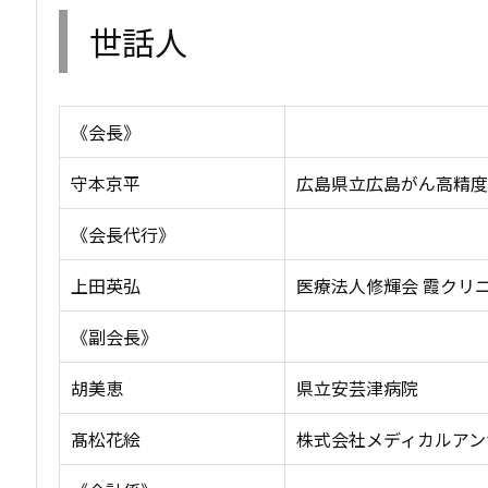
世話人
《会長》
守本京平
広島県立広島がん高精度
《会長代行》
上田英弘
医療法人修輝会 霞クリ
《副会長》
胡美恵
県立安芸津病院
髙松花絵
株式会社メディカルアン