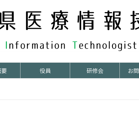
概要
役員
研修会
お問