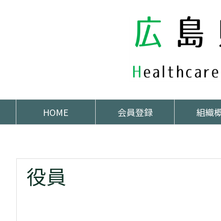
HOME
会員登録
組織
ホーム
>
役員


役員