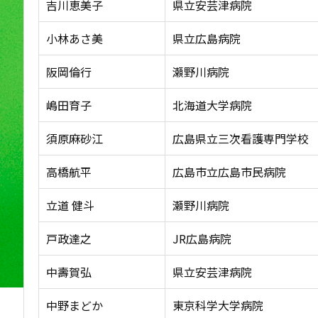
吉川恵美子
県立安芸津病院
小林あさ美
県立広島病院
阪岡倫行
瀬野川病院
嶋田育子
北海道大学病院
須原麻砂江
広島県立三次看護専門学校
高橋航平
広島市立広島市民病院
立道 健斗
瀬野川病院
戸政達之
JR広島病院
中壽賀弘
県立安芸津病院
中野まどか
東京科学大学病院