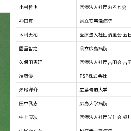
小村哲也
医療法人社団おると会 
神田真一
県立安芸津病院
木村天祐
医療法人社団清風会 五
國重智之
県立広島病院
久保田恵理
医療法人社団吉田会 吉
須藤優
PSP株式会社
瀬尾洋介
広島修道大学
田中武志
広島大学病院
中上康次
医療法人社団光仁会 梶
中尾かんな
松江赤十字病院