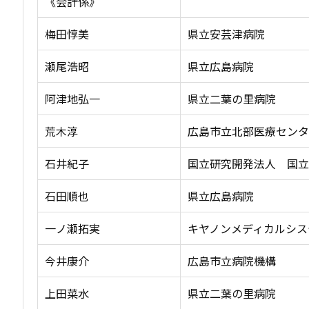
《会計係》
梅田惇美
県立安芸津病院
瀬尾浩昭
県立広島病院
阿津地弘一
県立二葉の里病院
荒木淳
広島市立北部医療センタ
石井紀子
国立研究開発法人 国立
石田順也
県立広島病院
一ノ瀬拓実
キヤノンメディカルシス
今井康介
広島市立病院機構
上田菜水
県立二葉の里病院