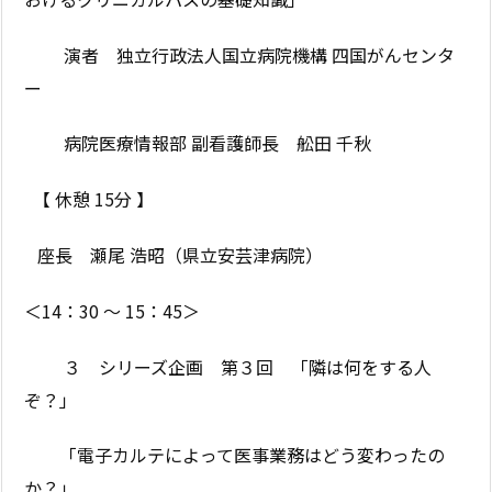
演者 独立行政法人国立病院機構 四国がんセンタ
ー
病院医療情報部 副看護師長 舩田 千秋
【 休憩 15分 】
座長 瀬尾 浩昭（県立安芸津病院）
＜14：30 ～ 15：45＞
３ シリーズ企画 第３回 「隣は何をする人
ぞ？」
「電子カルテによって医事業務はどう変わったの
か？」