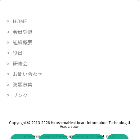
HOME
会員登録
組織概要
役員
研修会
お問い合わせ
演題募集
リンク
Copyright ©
2013
-2026
HiroshimaHealthcare Information Technologist
Association
WordPress Luxeritas Theme is provided by "
Thought is free
".