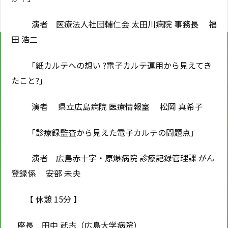
演者 医療法人社団輔仁会 太田川病院 事務長 福
田 浩二
「紙カルテへの想い ?電子カルテ運用から見えてき
たこと?」
演者 県立広島病院 医療情報室 松岡 真希子
「診療録監査から見えた電子カルテの問題点」
演者 広島赤十字・原爆病院 診療記録管理課 がん
登録係 安部 未央
【 休憩 15分 】
座長 田中 武志（広島大学病院）