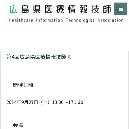


メニュ

ホーム
>
HITA研修会


サイド

第4回広島県医療情報技師会
前へ

次へ
開催日時

検索
2014年9月27日（土）13:00～17：30
会場