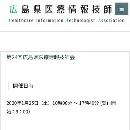


メニュ

ホーム
>
HITA研修会


サイド

第24回広島県医療情報技師会
前へ

次へ
開催日時

検索
2020年1月25日（土）10時00分 ～ 17時40分 (受付開
始：9：00）