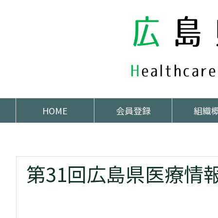
HOME
会員登録
組織
ホーム
>
HITA研修会


第31回広島県医療情