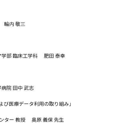
内 敬三
学部 臨床工学科 肥田 泰幸
 田中 武志
よび医療データ利用の取り組み」
教授 奥原 義保 先生