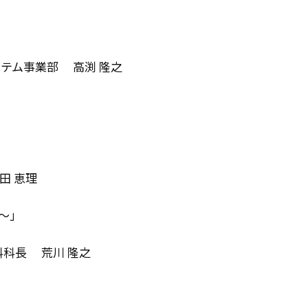
事業部 高渕 隆之
 恵理
〜」
長 荒川 隆之