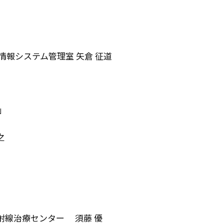
報システム管理室 矢倉 征道
」
之
射線治療センター 須藤 優