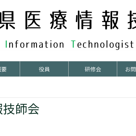
概要
役員
研修会
お問
報技師会