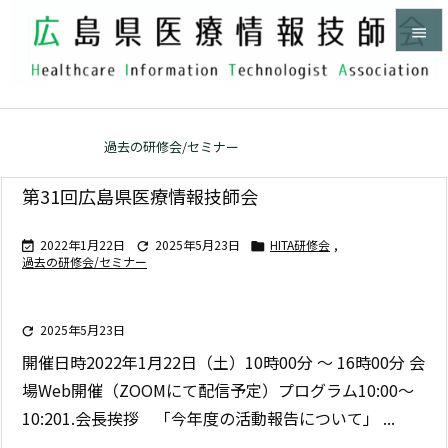


メニュ

ホーム
>
過去の研修会/セミナー


サイド

第31回広島県医療情報技師会
前へ
2022年1月22日
2025年5月23日
HITA研修会
,




過去の研修会/セミナー
次へ

検索
2025年5月23日

開催日時
2022年1月22日（土）10時00分 ～ 16時00分
会
場
Web開催（ZOOMにて配信予定）
プログラム
10:00〜
10:20
1.会長挨拶
「今年度の活動報告について」 ...