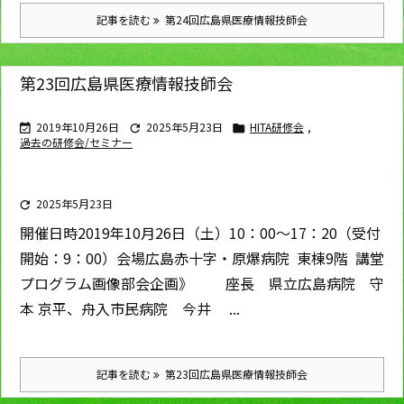
記事を読む
第24回広島県医療情報技師会
第23回広島県医療情報技師会
2019年10月26日
2025年5月23日
HITA研修会
,



過去の研修会/セミナー
2025年5月23日

開催日時
2019年10月26日（土）10：00～17：20（受付
開始：9：00）
会場
広島赤十字・原爆病院 東棟9階 講堂
プログラム
画像部会企画》 座長 県立広島病院 守
本 京平、舟入市民病院 今井 ...
記事を読む
第23回広島県医療情報技師会