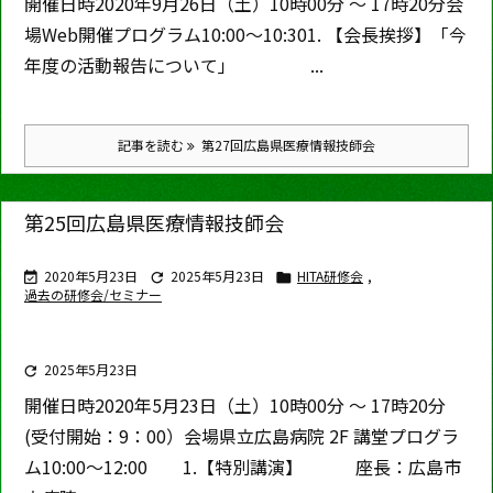
開催日時
2020年9月26日（土）10時00分 ～ 17時20分
会
場
Web開催
プログラム
10:00～10:30
1. 【会長挨拶】
「今
年度の活動報告について」
...
記事を読む
第27回広島県医療情報技師会
第25回広島県医療情報技師会
2020年5月23日
2025年5月23日
HITA研修会
,



過去の研修会/セミナー
2025年5月23日

開催日時
2020年5月23日（土）10時00分 ～ 17時20分
(受付開始：9：00）
会場
県立広島病院 2F 講堂
プログラ
ム
10:00～12:00
1.【特別講演】 座長：広島市