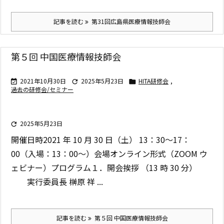
記事を読む
第31回広島県医療情報技師会
第５回 中国医療情報技師会
2021年10月30日
2025年5月23日
HITA研修会
,



過去の研修会/セミナー
2025年5月23日

開催日時
2021 年 10 月 30 日（土） 13：30～17：
00（入場：13：00～）
会場
オンライン形式（ZOOM ウ
ェビナー）
プログラム
１．開会挨拶 （13 時 30 分）
実行委員長 榊原 祥 ...
記事を読む
第５回 中国医療情報技師会